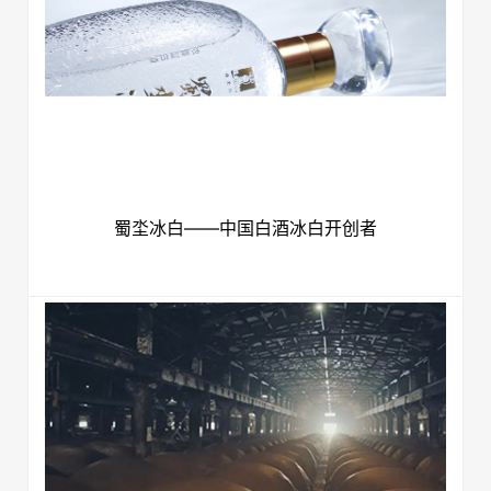
蜀坔冰白——中国白酒冰白开创者