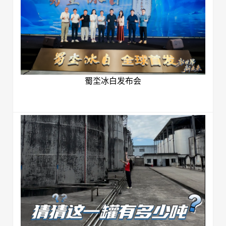
蜀坔冰白发布会