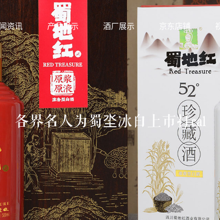
闻资讯
产品展示
酒厂展示
京东店铺
各界名人为蜀坔冰白上市打cal