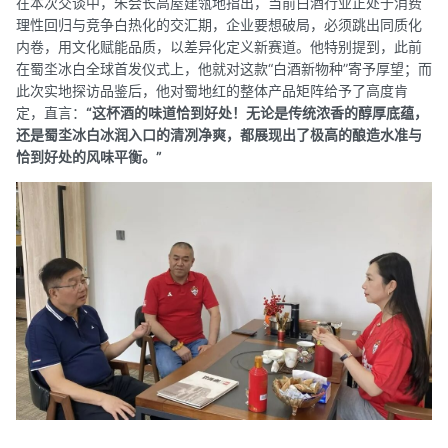
在本次交谈中，朱会长高屋建瓴地指出，当前白酒行业正处于消费
理性回归与竞争白热化的交汇期，企业要想破局，必须跳出同质化
内卷，用文化赋能品质，以差异化定义新赛道。他特别提到，此前
在蜀坔冰白全球首发仪式上，他就对这款“白酒新物种”寄予厚望；而
此次实地探访品鉴后，他对蜀地红的整体产品矩阵给予了高度肯
定，直言：
“这杯酒的味道恰到好处！无论是传统浓香的醇厚底蕴，
还是蜀坔冰白冰润入口的清冽净爽，都展现出了极高的酿造水准与
恰到好处的风味平衡。”