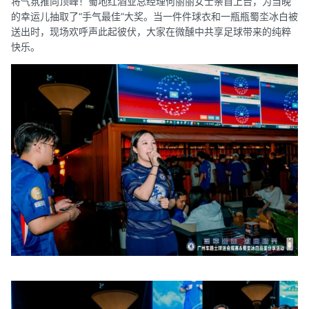
将气氛推向顶峰！蜀地红酒业总经理何丽丽女士亲自上台，为当晚
的幸运儿抽取了“手气最佳”大奖。当一件件球衣和一瓶瓶蜀坔冰白被
送出时，现场欢呼声此起彼伏，大家在微醺中共享足球带来的纯粹
快乐。