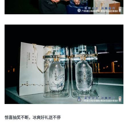
惊喜抽奖不断，冰爽好礼送不停