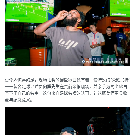
更令人惊喜的是，现场抽奖的蜀坔冰白还有着一份特殊的“荣耀加持”
——著名足球评述员
何辉先生
在赛前亲临现场，并亲手为蜀坔冰白
签下了自己的名字。这份来自足球名嘴的认可，让这瓶美酒更具收
藏与纪念意义。