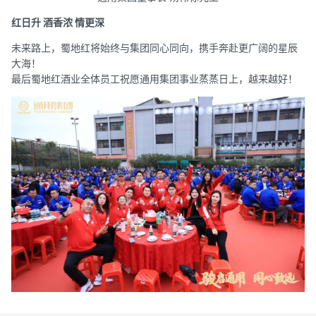
红日升 酒香浓 情更深
未来路上，蜀地红将始终与集团同心同向，携手奔赴更广阔的星辰
大海！
最后蜀地红酒业全体员工祝愿通用集团事业蒸蒸日上，越来越好！