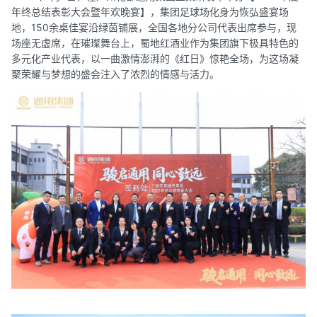
年终总结表彰大会暨年欢晚宴】，集团足球场化身为恢弘盛宴场
地，150余桌佳宴沿绿茵铺展，全国各地分公司代表出席参与，现
场座无虚席，在璀璨舞台上，蜀地红酒业作为集团旗下极具特色的
多元化产业代表，以一曲激情澎湃的《红日》惊艳全场，为这场凝
聚荣耀与梦想的盛会注入了浓烈的情感与活力。