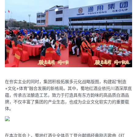
在夯实主业的同时，集团积极拓展多元化战略版图，构建起“制造
+文化+体育”融合发展的新格局。其中，蜀地红酒业依托川酒深厚底
蕴，传承古法酿造工艺，致力于打造具有东方韵味的高品质白酒品
牌，不仅丰富了集团的产业生态，也成为企业文化软实力的重要载
体。
在本次年会上，蜀地红酒业全体员工登台献唱经典励志歌曲《红