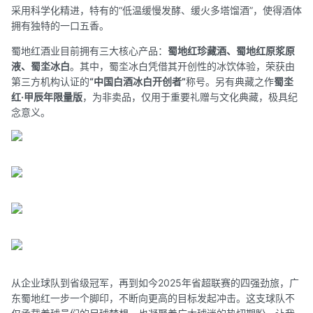
采用科学化精进，特有的“低温缓慢发酵、缓火多塔馏酒”，使得酒体
拥有独特的一口五香。
蜀地红酒业目前拥有三大核心产品：
蜀地红珍藏酒、蜀地红原浆原
液、蜀坔冰白
。其中，蜀坔冰白凭借其开创性的冰饮体验，荣获由
第三方机构认证的
“中国白酒冰白开创者”
称号。另有典藏之作
蜀坔
红·甲辰年限量版
，为非卖品，仅用于重要礼赠与文化典藏，极具纪
念意义。
从企业球队到省级冠军，再到如今2025年省超联赛的四强劲旅，广
东蜀地红一步一个脚印，不断向更高的目标发起冲击。这支球队不