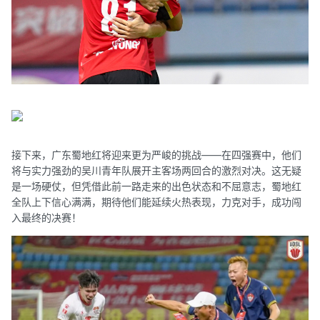
接下来，广东蜀地红将迎来更为严峻的挑战——在四强赛中，他们
将与实力强劲的吴川青年队展开主客场两回合的激烈对决。这无疑
是一场硬仗，但凭借此前一路走来的出色状态和不屈意志，蜀地红
全队上下信心满满，期待他们能延续火热表现，力克对手，成功闯
入最终的决赛！