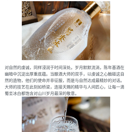
对自然的虔诚，同样浸润于时间深处。岁月默默流淌，陈年基酒在
幽暗中沉淀出厚重底蕴。当酿酒大师的双手，以虔诚之心触碰这自
然的造物，他们的使命并非征服，而是与自然达成最精妙的对话。
大师的技艺在此刻如桥梁，连接天赐的精华与人间匠心，让每一滴
蜀坔冰白都饱含对山川岁月最深的敬意。