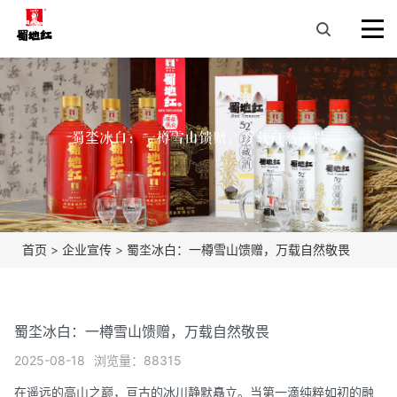
蜀坔冰白：一樽雪山馈赠，万载自然敬畏
首页
>
企业宣传
>
蜀坔冰白：一樽雪山馈赠，万载自然敬畏
蜀坔冰白：一樽雪山馈赠，万载自然敬畏
2025-08-18
浏览量：88315
在遥远的高山之巅，亘古的冰川静默矗立。当第一滴纯粹如初的融