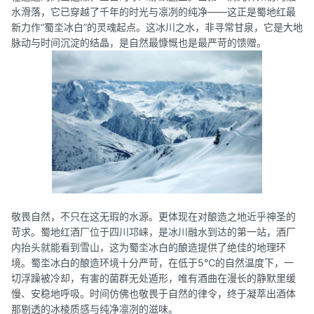
水滑落，它已穿越了千年的时光与凛冽的纯净——这正是蜀地红最
新力作“蜀坔冰白”的灵魂起点。这冰川之水，非寻常甘泉，它是大地
脉动与时间沉淀的结晶，是自然最慷慨也是最严苛的馈赠。
敬畏自然，不只在这无瑕的水源。更体现在对酿造之地近乎神圣的
苛求。蜀地红酒厂位于四川邛崃，是冰川融水到达的第一站，酒厂
内抬头就能看到雪山，这为蜀坔冰白的酿造提供了绝佳的地理环
境。蜀坔冰白的酿造环境十分严苛，在低于5℃的自然温度下，一
切浮躁被冷却，有害的菌群无处遁形，唯有酒曲在漫长的静默里缓
慢、安稳地呼吸。时间仿佛也敬畏于自然的律令，终于凝萃出酒体
那剔透的冰棱质感与纯净凛冽的滋味。