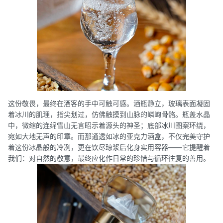
这份敬畏，最终在酒客的手中可触可感。酒瓶静立，玻璃表面凝固
着冰川的肌理，指尖划过，仿佛触摸到山脉的嶙峋骨骼。瓶盖水晶
中，微缩的连绵雪山无言昭示着源头的神圣；底部冰川图案环绕，
宛如大地无声的印章。而那通透如冰的亚克力酒盒，不仅完美守护
着这份冰晶般的冷冽，更在饮尽琼浆后化身实用容器——它提醒着
我们：对自然的敬意，最终应化作日常的珍惜与循环往复的善用。