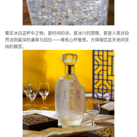
蜀坔冰白这杯中之物，是时间的诗，是冰川的馈赠，更是人类对自
然法则最深的谦卑与回应——唯有心怀敬畏，方得啜饮这天地间至
纯的犒赏。