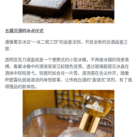
五感沉浸的冰点仪式
遵循蜀坔冰白“一冰二观三饮”的品鉴法则，开启全新的白酒品鉴之
旅：
透明亚克力酒盒就是一个便携式的小型冰桶，不再被冰镇的场景束
缚。看着冰桶中的酒液渐渐泛起银色涟漪，透过玻璃能窥见冰晶在
酒体中轻轻游弋。轻抿时如含住一片雪，清冽感在舌尖炸开，随着
杯壁霜化层层递进的味觉叙事，让传统白酒的“直球式”浓烈，有了值
得慢品的新体验。