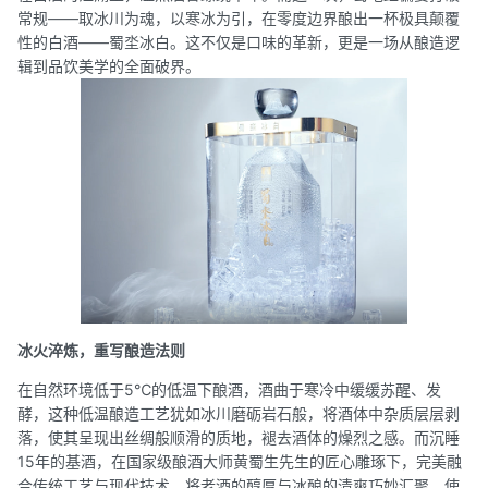
常规——取冰川为魂，以寒冰为引，在零度边界酿出一杯极具颠覆
性的白酒——蜀坔冰白。这不仅是口味的革新，更是一场从酿造逻
辑到品饮美学的全面破界。
冰火淬炼，重写酿造法则
在自然环境低于5℃的低温下酿酒，酒曲于寒冷中缓缓苏醒、发
酵，这种低温酿造工艺犹如冰川磨砺岩石般，将酒体中杂质层层剥
落，使其呈现出丝绸般顺滑的质地，褪去酒体的燥烈之感。而沉睡
15年的基酒，在国家级酿酒大师黄蜀生先生的匠心雕琢下，完美融
合传统工艺与现代技术，将老酒的醇厚与冰酿的清爽巧妙汇聚，使