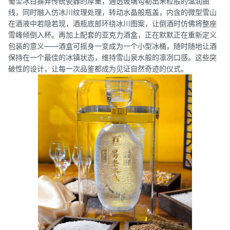
蜀坔冰白摒弃传统瓷器的厚重，通透玻璃勾勒出米粒般的温润曲
线，同时融入仿冰川纹理处理，转动水晶般瓶盖，内含的微型雪山
在酒液中若隐若现，酒瓶底部环绕冰川图案，让倒酒时仿佛将整座
雪峰倾倒入杯。再加上配套的亚克力酒盒，正在默默正在重新定义
包装的意义——酒盒可摇身一变成为一个小型冰桶，随时随地让酒
保持在一个最佳的冰镇状态，维持雪山泉水般的凛冽口感。这些突
破性的设计，让每一次品鉴都成为见证自然奇迹的仪式。