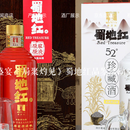
闻资讯
产品展示
酒厂展示
京东店铺
盛宴，局聚灼见》蜀地红品鉴活动