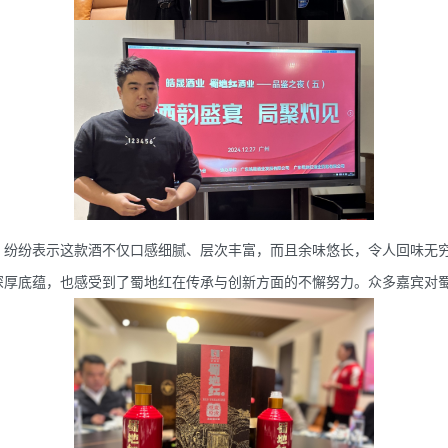
纷纷表示这款酒不仅口感细腻、层次丰富，而且余味悠长，令人回味无穷
深厚底蕴，也感受到了蜀地红在传承与创新方面的不懈努力。众多嘉宾对