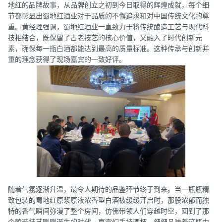
地红的品牌故事，从品牌创立之初到今日取得的辉煌成就，每个细
节都彰显出蜀地红酒业对于品质的不懈追求和对中国传统文化的尊
重。黄经理强调，蜀地红酒业一直致力于将传统酿造工艺与现代科
技相结合，既保留了古老技艺的核心价值，又融入了时代创新元
素，确保每一瓶白酒都能达到最高的质量标准。这种传承与创新并
重的理念获得了现场嘉宾的一致好评。
随着气氛逐渐升温，最令人期待的品鉴环节终于到来。当一瓶瓶精
致包装的蜀地红原浆原液浓香型白酒被缓缓开启时，那股浓郁而独
特的香气瞬间弥漫了整个房间，仿佛带领人们穿越时空，回到了那
个酿造技艺刚刚诞生的时代。嘉宾们手持酒杯，细细品味着这瓶中