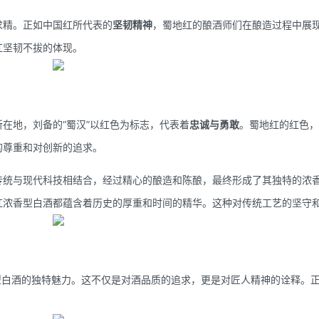
求精。正如中国红所代表的
坚韧精神
，蜀地红的酿酒师们在酿造过程中展
红坚韧不拔的体现。
在地，刘备的“蜀汉”以红色为标志，代表着
忠诚与勇敢
。蜀地红的红色，
的尊重和对创新的追求。
传统与现代科技相结合，经过精心的酿造和陈酿，最终形成了其独特的浓
红浓香型白酒都蕴含着历史的厚重和时间的精华。这种对传统工艺的坚守
红浓香型白酒的独特魅力。这不仅是对酒品质的追求，更是对匠人精神的诠释。