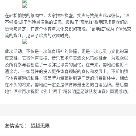
在轻松愉悦的氛围中，大家推杯换盏，笑声与赞美声此起彼伏，“酒
不够喝”成了当晚最温馨的调侃，反映了“蜀地红”得到现场嘉宾们的
赞誉与肯定，在这个体育与文化交织的夜晚，“蜀地红”成为了情感交
流的媒介，见证了珍贵的欢聚时光。
此次活动，不仅是一次体育精神的碰撞，更是一次心灵与文化的深
度交融。它将体育竞技、音乐艺术与美酒文化巧妙融合，为观众以
及所有参与者创造了一段弥足珍贵的回忆，在未来，蜀地红也将不
遗余力、一如既往的投入更多体育领域的宣传和发展上，不断加强
与体育赛道的粘性，将品牌力量辐射到更广泛的消费群体中，相信
在不久的将来，蜀地红一定会是体育界最出名的白酒品牌。最后蜀
地红酒业再次祝贺《佛山“西甲”精装明星足球队友谊赛》圆满成功。
友情链接：
超越无限