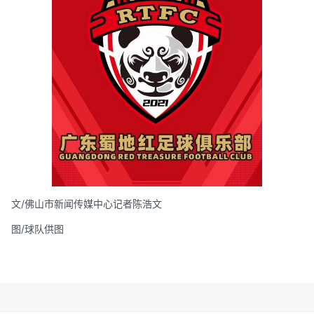
文/佛山市新闻传媒中心记者陈浩文
图/球队供图